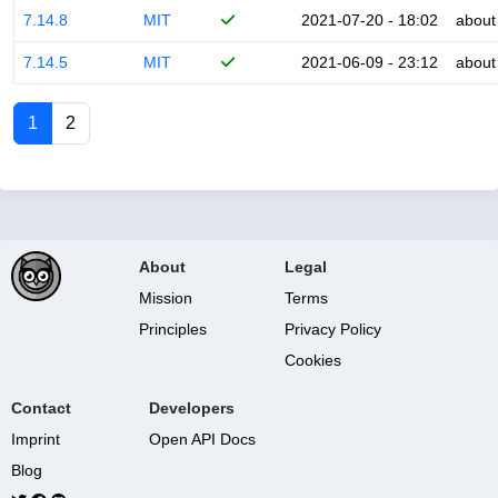
7.14.8
MIT
2021-07-20 - 18:02
about
7.14.5
MIT
2021-06-09 - 23:12
about
1
2
About
Legal
Mission
Terms
Principles
Privacy Policy
Cookies
Contact
Developers
Imprint
Open API Docs
Blog