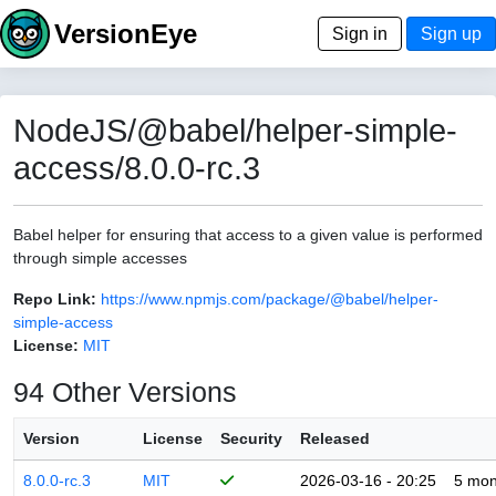
VersionEye
Sign in
Sign up
NodeJS/@babel/helper-simple-
access/8.0.0-rc.3
Babel helper for ensuring that access to a given value is performed
through simple accesses
Repo Link:
https://www.npmjs.com/package/@babel/helper-
simple-access
License:
MIT
94 Other Versions
Version
License
Security
Released
8.0.0-rc.3
MIT
2026-03-16 - 20:25
5 mon