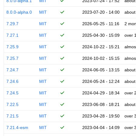
8.0.0-alpha.1
MIT
2023-07-24 - 17:52
about
8.0.0-alpha.0
MIT
2023-07-20 - 14:00
about
7.29.7
MIT
2026-05-25 - 11:16
2 mon
7.27.1
MIT
2025-04-30 - 15:09
over 
7.25.9
MIT
2024-10-22 - 15:21
almos
7.25.7
MIT
2024-10-02 - 15:15
almos
7.24.7
MIT
2024-06-05 - 13:15
about
7.24.6
MIT
2024-05-24 - 12:24
about
7.24.5
MIT
2024-04-29 - 18:34
over 
7.22.5
MIT
2023-06-08 - 18:21
about
7.21.5
MIT
2023-04-28 - 19:50
over 
7.21.4-esm
MIT
2023-04-04 - 14:09
over 