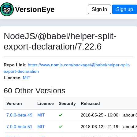
VersionEye
Sign in
Sign up
NodeJS/@babel/helper-split-
export-declaration/7.22.6
Repo Link:
https://www.npmjs.com/package/@babel/helper-split-
export-declaration
License:
MIT
60 Other Versions
Version
License
Security
Released
7.0.0-beta.49
MIT
2018-05-25 - 16:00
about 
7.0.0-beta.51
MIT
2018-06-12 - 21:19
about 