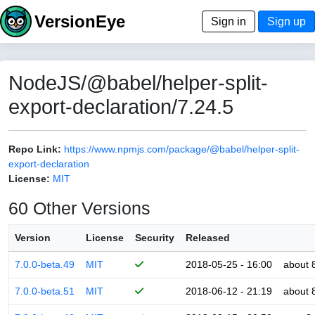
VersionEye
Sign in
Sign up
NodeJS/@babel/helper-split-
export-declaration/7.24.5
Repo Link:
https://www.npmjs.com/package/@babel/helper-split-
export-declaration
License:
MIT
60 Other Versions
Version
License
Security
Released
7.0.0-beta.49
MIT
2018-05-25 - 16:00
about 
7.0.0-beta.51
MIT
2018-06-12 - 21:19
about 