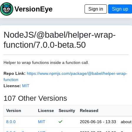
VersionEye
Sign in
Sign up
NodeJS/@babel/helper-wrap-
function/7.0.0-beta.50
Helper to wrap functions inside a function call.
Repo Link:
https://www.npmjs.com/package/@babel/helper-wrap-
function
License:
MIT
107 Other Versions
Version
License
Security
Released
8.0.0
MIT
2026-06-16 - 13:33
about