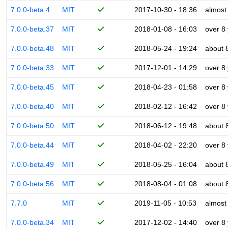
7.0.0-beta.4
MIT
2017-10-30 - 18:36
almost
7.0.0-beta.37
MIT
2018-01-08 - 16:03
over 8
7.0.0-beta.48
MIT
2018-05-24 - 19:24
about 
7.0.0-beta.33
MIT
2017-12-01 - 14:29
over 8
7.0.0-beta.45
MIT
2018-04-23 - 01:58
over 8
7.0.0-beta.40
MIT
2018-02-12 - 16:42
over 8
7.0.0-beta.50
MIT
2018-06-12 - 19:48
about 
7.0.0-beta.44
MIT
2018-04-02 - 22:20
over 8
7.0.0-beta.49
MIT
2018-05-25 - 16:04
about 
7.0.0-beta.56
MIT
2018-08-04 - 01:08
about 
7.7.0
MIT
2019-11-05 - 10:53
almost
7.0.0-beta.34
MIT
2017-12-02 - 14:40
over 8