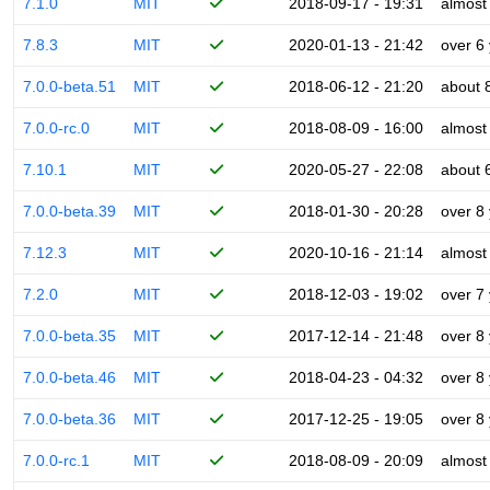
7.1.0
MIT
2018-09-17 - 19:31
almost
7.8.3
MIT
2020-01-13 - 21:42
over 6
7.0.0-beta.51
MIT
2018-06-12 - 21:20
about 
7.0.0-rc.0
MIT
2018-08-09 - 16:00
almost
7.10.1
MIT
2020-05-27 - 22:08
about 
7.0.0-beta.39
MIT
2018-01-30 - 20:28
over 8
7.12.3
MIT
2020-10-16 - 21:14
almost
7.2.0
MIT
2018-12-03 - 19:02
over 7
7.0.0-beta.35
MIT
2017-12-14 - 21:48
over 8
7.0.0-beta.46
MIT
2018-04-23 - 04:32
over 8
7.0.0-beta.36
MIT
2017-12-25 - 19:05
over 8
7.0.0-rc.1
MIT
2018-08-09 - 20:09
almost