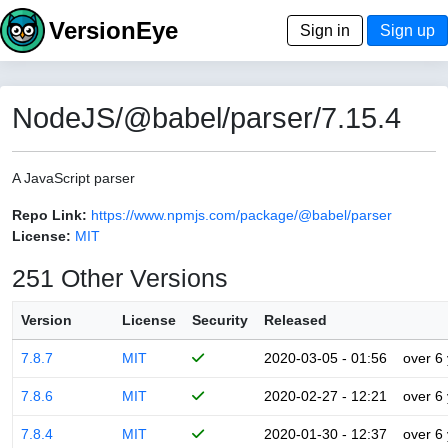
VersionEye
Sign in
Sign up
NodeJS/@babel/parser/7.15.4
A JavaScript parser
Repo Link:
https://www.npmjs.com/package/@babel/parser
License:
MIT
251 Other Versions
Version
License
Security
Released
7.8.7
MIT
2020-03-05 - 01:56
over 6
7.8.6
MIT
2020-02-27 - 12:21
over 6
7.8.4
MIT
2020-01-30 - 12:37
over 6