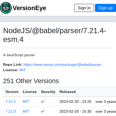
VersionEye
Sign in
Sign up
NodeJS/@babel/parser/7.21.4-
esm.4
A JavaScript parser
Repo Link:
https://www.npmjs.com/package/@babel/parser
License:
MIT
251 Other Versions
Version
License
Security
Released
7.21.1
MIT
2023-02-20 - 23:25
over 3 years
7.21.0
MIT
2023-02-20 - 15:30
over 3 years