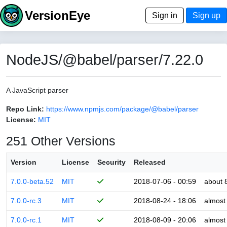
VersionEye
Sign in
Sign up
NodeJS/@babel/parser/7.22.0
A JavaScript parser
Repo Link:
https://www.npmjs.com/package/@babel/parser
License:
MIT
251 Other Versions
Version
License
Security
Released
7.0.0-beta.52
MIT
2018-07-06 - 00:59
about 
7.0.0-rc.3
MIT
2018-08-24 - 18:06
almost
7.0.0-rc.1
MIT
2018-08-09 - 20:06
almost