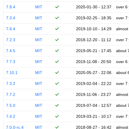
7.8.4
MIT
2020-01-30 - 12:37
over 6
7.3.4
MIT
2019-02-25 - 18:35
over 7
7.6.4
MIT
2019-10-10 - 14:29
almost
7.2.3
MIT
2018-12-20 - 11:12
over 7
7.4.5
MIT
2019-05-21 - 17:45
about 
7.7.3
MIT
2019-11-08 - 20:50
over 6
7.10.1
MIT
2020-05-27 - 22:06
about 
7.3.2
MIT
2019-02-04 - 22:22
over 7
7.7.2
MIT
2019-11-06 - 23:27
almost
7.5.0
MIT
2019-07-04 - 12:57
about 
7.4.2
MIT
2019-03-21 - 10:17
over 7
7.0.0-rc.4
MIT
2018-08-27 - 16:42
almost