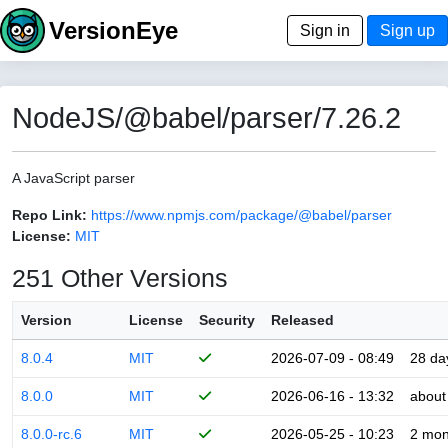
VersionEye
Sign in
Sign up
NodeJS/@babel/parser/7.26.2
A JavaScript parser
Repo Link:
https://www.npmjs.com/package/@babel/parser
License:
MIT
251 Other Versions
Version
License
Security
Released
8.0.4
MIT
2026-07-09 - 08:49
28 da
8.0.0
MIT
2026-06-16 - 13:32
about
8.0.0-rc.6
MIT
2026-05-25 - 10:23
2 mon