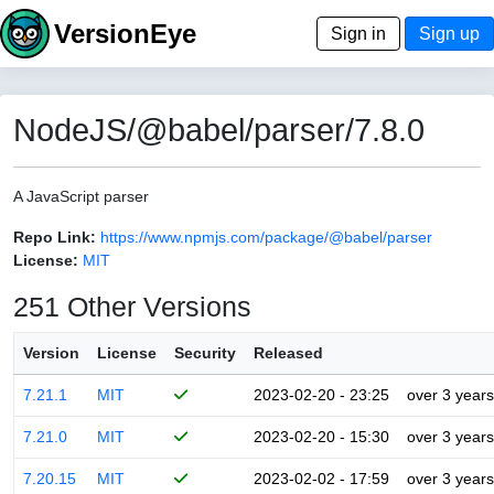
VersionEye
Sign in
Sign up
NodeJS/@babel/parser/7.8.0
A JavaScript parser
Repo Link:
https://www.npmjs.com/package/@babel/parser
License:
MIT
251 Other Versions
Version
License
Security
Released
7.21.1
MIT
2023-02-20 - 23:25
over 3 years
7.21.0
MIT
2023-02-20 - 15:30
over 3 years
7.20.15
MIT
2023-02-02 - 17:59
over 3 years