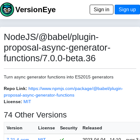
VersionEye
Sign in
Sign up
NodeJS/@babel/plugin-
proposal-async-generator-
functions/7.0.0-beta.36
Turn async generator functions into ES2015 generators
Repo Link:
https://www.npmjs.com/package/@babel/plugin-
proposal-async-generator-functions
License:
MIT
74 Other Versions
Version
License
Security
Released
7.21.4-esm
MIT
2023-04-04 - 14:10
over 3