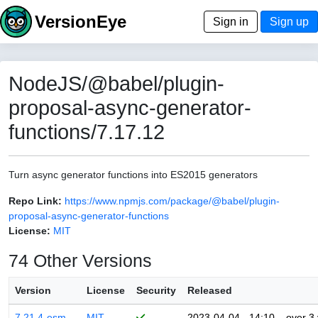
VersionEye
Sign in
Sign up
NodeJS/@babel/plugin-
proposal-async-generator-
functions/7.17.12
Turn async generator functions into ES2015 generators
Repo Link:
https://www.npmjs.com/package/@babel/plugin-
proposal-async-generator-functions
License:
MIT
74 Other Versions
Version
License
Security
Released
7.21.4-esm
MIT
2023-04-04 - 14:10
over 3