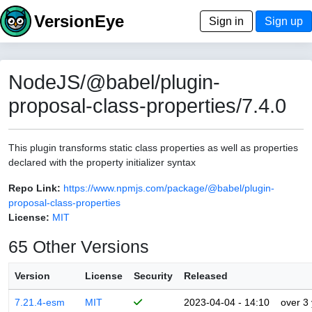
VersionEye
Sign in
Sign up
NodeJS/@babel/plugin-
proposal-class-properties/7.4.0
This plugin transforms static class properties as well as properties
declared with the property initializer syntax
Repo Link:
https://www.npmjs.com/package/@babel/plugin-
proposal-class-properties
License:
MIT
65 Other Versions
Version
License
Security
Released
7.21.4-esm
MIT
2023-04-04 - 14:10
over 3