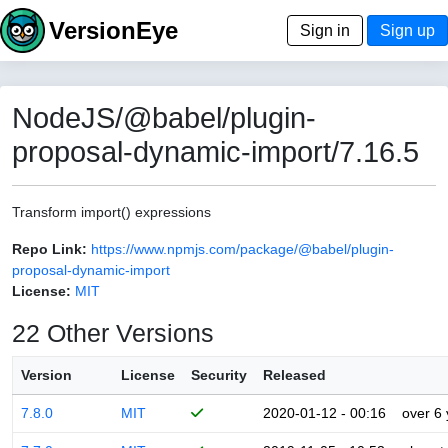
VersionEye
Sign in
Sign up
NodeJS/@babel/plugin-
proposal-dynamic-import/7.16.5
Transform import() expressions
Repo Link:
https://www.npmjs.com/package/@babel/plugin-
proposal-dynamic-import
License:
MIT
22 Other Versions
Version
License
Security
Released
7.8.0
MIT
2020-01-12 - 00:16
over 6