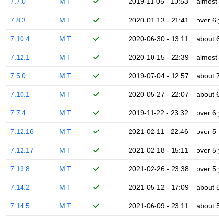
7.7.0
MIT
2019-11-05 - 10:53
almost
7.8.3
MIT
2020-01-13 - 21:41
over 6
7.10.4
MIT
2020-06-30 - 13:11
about 
7.12.1
MIT
2020-10-15 - 22:39
almost
7.5.0
MIT
2019-07-04 - 12:57
about 
7.10.1
MIT
2020-05-27 - 22:07
about 
7.7.4
MIT
2019-11-22 - 23:32
over 6
7.12.16
MIT
2021-02-11 - 22:46
over 5
7.12.17
MIT
2021-02-18 - 15:11
over 5
7.13.8
MIT
2021-02-26 - 23:38
over 5
7.14.2
MIT
2021-05-12 - 17:09
about 
7.14.5
MIT
2021-06-09 - 23:11
about 