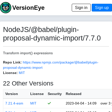
VersionEye
Sign in
Sign up
NodeJS/@babel/plugin-
proposal-dynamic-import/7.7.0
Transform import() expressions
Repo Link:
https://www.npmjs.com/package/@babel/plugin-
proposal-dynamic-import
License:
MIT
22 Other Versions
Version
License
Security
Released
7.21.4-esm
MIT
2023-04-04 - 14:09
over 3