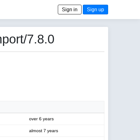
Sign in
Sign up
port/7.8.0
over 6 years
almost 7 years