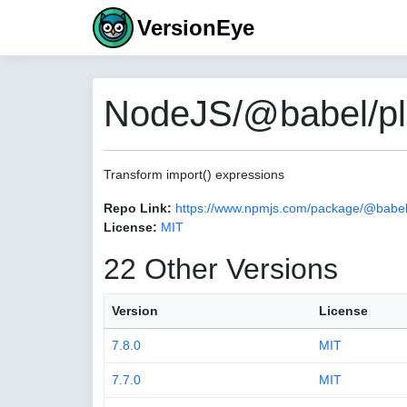
VersionEye
NodeJS/@babel/plu
Transform import() expressions
Repo Link:
https://www.npmjs.com/package/@babel/
License:
MIT
22 Other Versions
Version
License
7.8.0
MIT
7.7.0
MIT