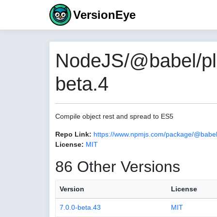
VersionEye
NodeJS/@babel/plug
beta.4
Compile object rest and spread to ES5
Repo Link:
https://www.npmjs.com/package/@babel/
License:
MIT
86 Other Versions
Version
License
7.0.0-beta.43
MIT