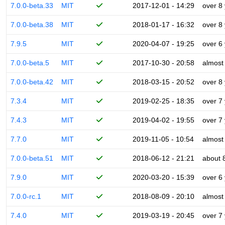
7.0.0-beta.33
MIT
2017-12-01 - 14:29
over 8
7.0.0-beta.38
MIT
2018-01-17 - 16:32
over 8
7.9.5
MIT
2020-04-07 - 19:25
over 6
7.0.0-beta.5
MIT
2017-10-30 - 20:58
almost
7.0.0-beta.42
MIT
2018-03-15 - 20:52
over 8
7.3.4
MIT
2019-02-25 - 18:35
over 7
7.4.3
MIT
2019-04-02 - 19:55
over 7
7.7.0
MIT
2019-11-05 - 10:54
almost
7.0.0-beta.51
MIT
2018-06-12 - 21:21
about 
7.9.0
MIT
2020-03-20 - 15:39
over 6
7.0.0-rc.1
MIT
2018-08-09 - 20:10
almost
7.4.0
MIT
2019-03-19 - 20:45
over 7