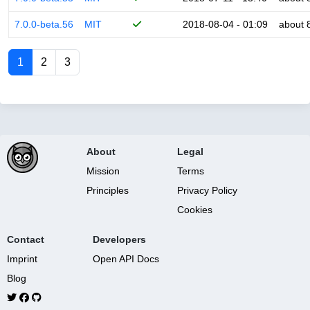
7.0.0-beta.56
MIT
2018-08-04 - 01:09
about 
1
2
3
About
Legal
Mission
Terms
Principles
Privacy Policy
Cookies
Contact
Developers
Imprint
Open API Docs
Blog