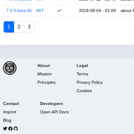
7.0.0-beta.56
MIT
2018-08-04 - 01:09
about 
1
2
3
About
Legal
Mission
Terms
Principles
Privacy Policy
Cookies
Contact
Developers
Imprint
Open API Docs
Blog