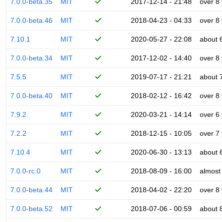
7.0.0-beta.35
MIT
2017-12-14 - 21:48
over 8
7.0.0-beta.46
MIT
2018-04-23 - 04:33
over 8
7.10.1
MIT
2020-05-27 - 22:08
about 
7.0.0-beta.34
MIT
2017-12-02 - 14:40
over 8
7.5.5
MIT
2019-07-17 - 21:21
about 
7.0.0-beta.40
MIT
2018-02-12 - 16:42
over 8
7.9.2
MIT
2020-03-21 - 14:14
over 6
7.2.2
MIT
2018-12-15 - 10:05
over 7
7.10.4
MIT
2020-06-30 - 13:13
about 
7.0.0-rc.0
MIT
2018-08-09 - 16:00
almost
7.0.0-beta.44
MIT
2018-04-02 - 22:20
over 8
7.0.0-beta.52
MIT
2018-07-06 - 00:59
about 