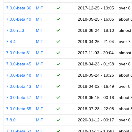
7.0.0-beta.36
MIT
2017-12-25 - 19:05
over 8
7.0.0-beta.49
MIT
2018-05-25 - 16:05
about 
7.0.0-rc.3
MIT
2018-08-24 - 18:10
almost
7.4.4
MIT
2019-04-26 - 21:04
over 7
7.0.0-beta.31
MIT
2017-11-03 - 20:04
almost
7.0.0-beta.45
MIT
2018-04-23 - 01:58
over 8
7.0.0-beta.48
MIT
2018-05-24 - 19:25
about 
7.0.0-beta.43
MIT
2018-04-02 - 16:49
over 8
7.0.0-beta.47
MIT
2018-05-15 - 00:18
about 
7.0.0-beta.55
MIT
2018-07-28 - 22:08
about 
7.8.0
MIT
2020-01-12 - 00:17
over 6
7.0.0-beta.53
MIT
2018-07-11 - 13:40
about 