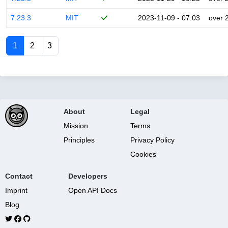
7.23.3
MIT
2023-11-09 - 07:03
over 
1
2
3
About
Legal
Mission
Terms
Principles
Privacy Policy
Cookies
Contact
Developers
Imprint
Open API Docs
Blog