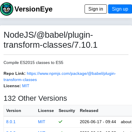
VersionEye
Sign in
Sign up
NodeJS/@babel/plugin-
transform-classes/7.10.1
Compile ES2015 classes to ES5
Repo Link:
https://www.npmjs.com/package/@babel/plugin-
transform-classes
License:
MIT
132 Other Versions
Version
License
Security
Released
8.0.1
MIT
2026-06-17 - 09:44
about