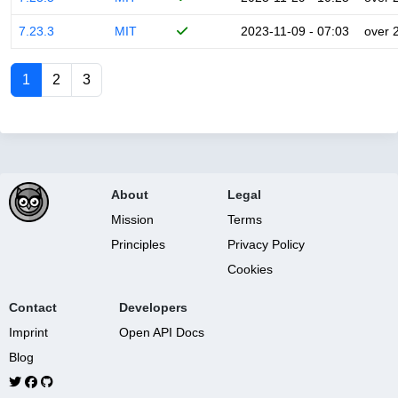
7.23.3
MIT
2023-11-09 - 07:03
over 
1
2
3
About
Legal
Mission
Terms
Principles
Privacy Policy
Cookies
Contact
Developers
Imprint
Open API Docs
Blog