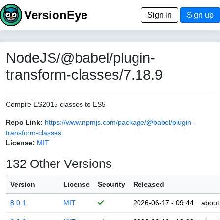
VersionEye
Sign in
Sign up
NodeJS/@babel/plugin-
transform-classes/7.18.9
Compile ES2015 classes to ES5
Repo Link:
https://www.npmjs.com/package/@babel/plugin-
transform-classes
License:
MIT
132 Other Versions
Version
License
Security
Released
8.0.1
MIT
2026-06-17 - 09:44
about