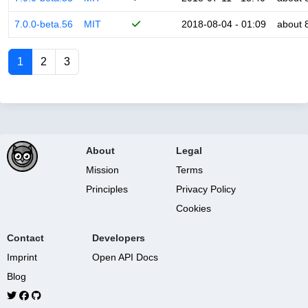
7.0.0-beta.56
MIT
2018-08-04 - 01:09
about 
1
2
3
About
Legal
Mission
Terms
Principles
Privacy Policy
Cookies
Contact
Developers
Imprint
Open API Docs
Blog