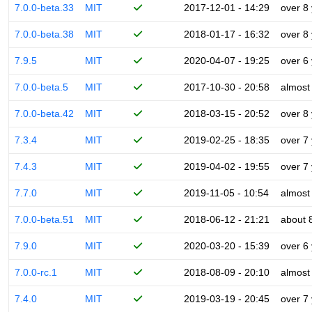
7.0.0-beta.33
MIT
2017-12-01 - 14:29
over 8
7.0.0-beta.38
MIT
2018-01-17 - 16:32
over 8
7.9.5
MIT
2020-04-07 - 19:25
over 6
7.0.0-beta.5
MIT
2017-10-30 - 20:58
almost
7.0.0-beta.42
MIT
2018-03-15 - 20:52
over 8
7.3.4
MIT
2019-02-25 - 18:35
over 7
7.4.3
MIT
2019-04-02 - 19:55
over 7
7.7.0
MIT
2019-11-05 - 10:54
almost
7.0.0-beta.51
MIT
2018-06-12 - 21:21
about 
7.9.0
MIT
2020-03-20 - 15:39
over 6
7.0.0-rc.1
MIT
2018-08-09 - 20:10
almost
7.4.0
MIT
2019-03-19 - 20:45
over 7