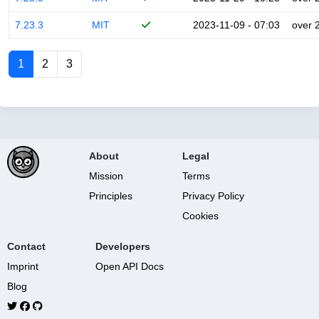
7.23.3
MIT
2023-11-09 - 07:03
over 
1
2
3
About
Legal
Mission
Terms
Principles
Privacy Policy
Cookies
Contact
Developers
Imprint
Open API Docs
Blog