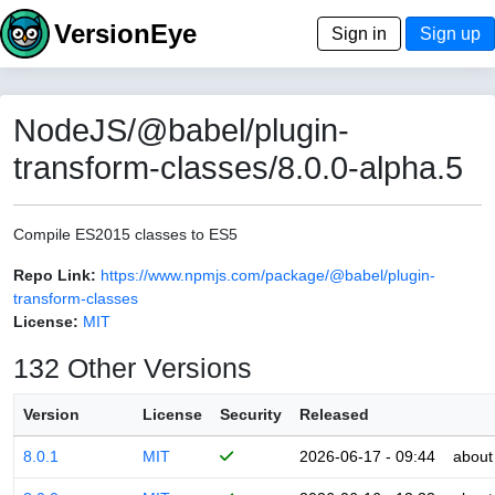
VersionEye
Sign in
Sign up
NodeJS/@babel/plugin-
transform-classes/8.0.0-alpha.5
Compile ES2015 classes to ES5
Repo Link:
https://www.npmjs.com/package/@babel/plugin-
transform-classes
License:
MIT
132 Other Versions
Version
License
Security
Released
8.0.1
MIT
2026-06-17 - 09:44
about