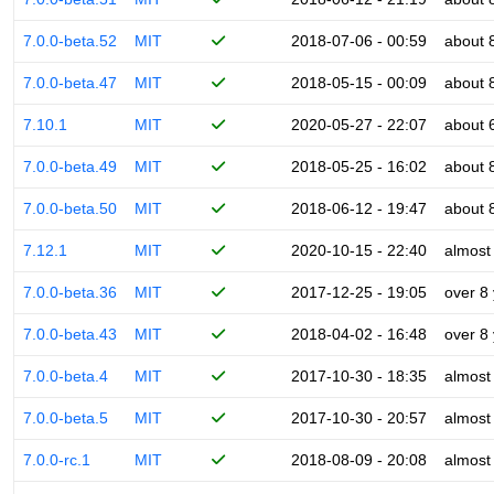
7.0.0-beta.52
MIT
2018-07-06 - 00:59
about 
7.0.0-beta.47
MIT
2018-05-15 - 00:09
about 
7.10.1
MIT
2020-05-27 - 22:07
about 
7.0.0-beta.49
MIT
2018-05-25 - 16:02
about 
7.0.0-beta.50
MIT
2018-06-12 - 19:47
about 
7.12.1
MIT
2020-10-15 - 22:40
almost
7.0.0-beta.36
MIT
2017-12-25 - 19:05
over 8
7.0.0-beta.43
MIT
2018-04-02 - 16:48
over 8
7.0.0-beta.4
MIT
2017-10-30 - 18:35
almost
7.0.0-beta.5
MIT
2017-10-30 - 20:57
almost
7.0.0-rc.1
MIT
2018-08-09 - 20:08
almost