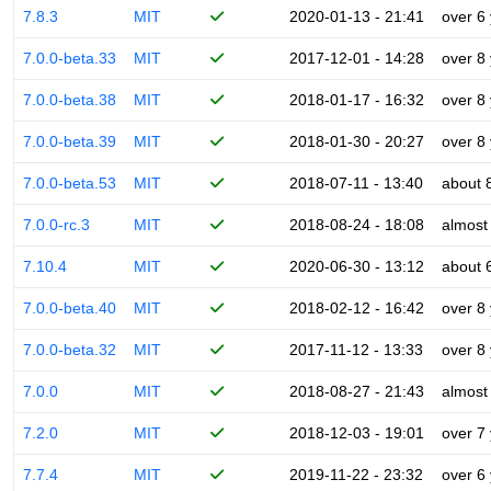
7.8.3
MIT
2020-01-13 - 21:41
over 6
7.0.0-beta.33
MIT
2017-12-01 - 14:28
over 8
7.0.0-beta.38
MIT
2018-01-17 - 16:32
over 8
7.0.0-beta.39
MIT
2018-01-30 - 20:27
over 8
7.0.0-beta.53
MIT
2018-07-11 - 13:40
about 
7.0.0-rc.3
MIT
2018-08-24 - 18:08
almost
7.10.4
MIT
2020-06-30 - 13:12
about 
7.0.0-beta.40
MIT
2018-02-12 - 16:42
over 8
7.0.0-beta.32
MIT
2017-11-12 - 13:33
over 8
7.0.0
MIT
2018-08-27 - 21:43
almost
7.2.0
MIT
2018-12-03 - 19:01
over 7
7.7.4
MIT
2019-11-22 - 23:32
over 6