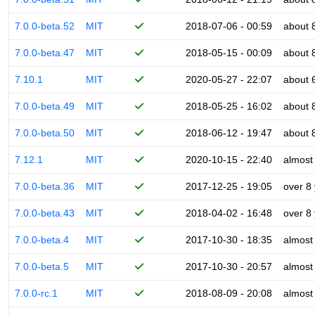
7.0.0-beta.52
MIT
2018-07-06 - 00:59
about 
7.0.0-beta.47
MIT
2018-05-15 - 00:09
about 
7.10.1
MIT
2020-05-27 - 22:07
about 
7.0.0-beta.49
MIT
2018-05-25 - 16:02
about 
7.0.0-beta.50
MIT
2018-06-12 - 19:47
about 
7.12.1
MIT
2020-10-15 - 22:40
almost
7.0.0-beta.36
MIT
2017-12-25 - 19:05
over 8
7.0.0-beta.43
MIT
2018-04-02 - 16:48
over 8
7.0.0-beta.4
MIT
2017-10-30 - 18:35
almost
7.0.0-beta.5
MIT
2017-10-30 - 20:57
almost
7.0.0-rc.1
MIT
2018-08-09 - 20:08
almost