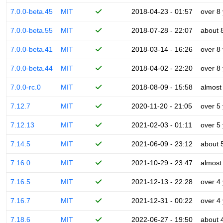
7.0.0-beta.45
MIT
2018-04-23 - 01:57
over 8
7.0.0-beta.55
MIT
2018-07-28 - 22:07
about 
7.0.0-beta.41
MIT
2018-03-14 - 16:26
over 8
7.0.0-beta.44
MIT
2018-04-02 - 22:20
over 8
7.0.0-rc.0
MIT
2018-08-09 - 15:58
almost
7.12.7
MIT
2020-11-20 - 21:05
over 5
7.12.13
MIT
2021-02-03 - 01:11
over 5
7.14.5
MIT
2021-06-09 - 23:12
about 
7.16.0
MIT
2021-10-29 - 23:47
almost
7.16.5
MIT
2021-12-13 - 22:28
over 4
7.16.7
MIT
2021-12-31 - 00:22
over 4
7.18.6
MIT
2022-06-27 - 19:50
about 