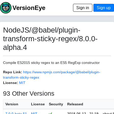
VersionEye
Sign in
Sign up
NodeJS/@babel/plugin-
transform-sticky-regex/8.0.0-
alpha.4
Compile ES2015 sticky regex to an ES5 RegExp constructor
Repo Link:
https://www.npmjs.com/package/@babel/plugin-
transform-sticky-regex
License:
MIT
93 Other Versions
Version
License
Security
Released
7.0.0-beta.51
MIT
2018-06-12 - 21:19
about 