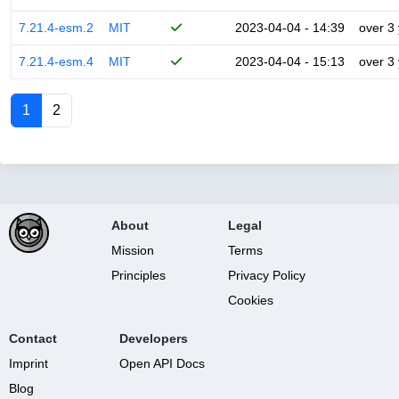
7.21.4-esm.2
MIT
2023-04-04 - 14:39
over 3
7.21.4-esm.4
MIT
2023-04-04 - 15:13
over 3
1
2
About
Legal
Mission
Terms
Principles
Privacy Policy
Cookies
Contact
Developers
Imprint
Open API Docs
Blog