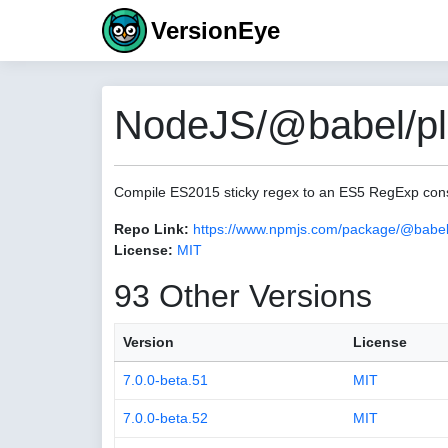
VersionEye
NodeJS/@babel/plug
Compile ES2015 sticky regex to an ES5 RegExp cons
Repo Link:
https://www.npmjs.com/package/@babel/
License:
MIT
93 Other Versions
Version
License
7.0.0-beta.51
MIT
7.0.0-beta.52
MIT