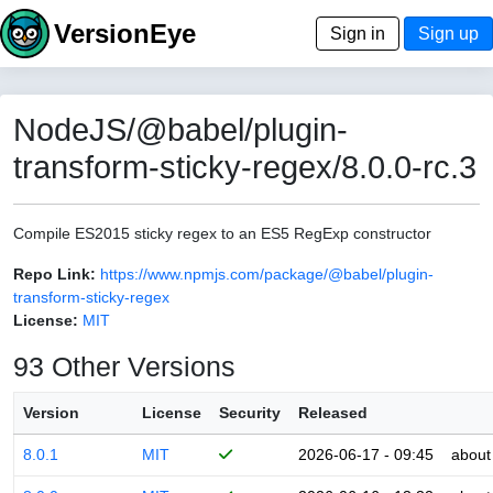
VersionEye
Sign in
Sign up
NodeJS/@babel/plugin-
transform-sticky-regex/8.0.0-rc.3
Compile ES2015 sticky regex to an ES5 RegExp constructor
Repo Link:
https://www.npmjs.com/package/@babel/plugin-
transform-sticky-regex
License:
MIT
93 Other Versions
Version
License
Security
Released
8.0.1
MIT
2026-06-17 - 09:45
about