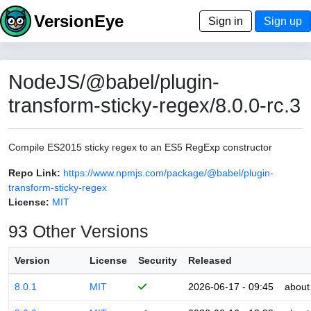
VersionEye
Sign in
Sign up
NodeJS/@babel/plugin-
transform-sticky-regex/8.0.0-rc.3
Compile ES2015 sticky regex to an ES5 RegExp constructor
Repo Link:
https://www.npmjs.com/package/@babel/plugin-
transform-sticky-regex
License:
MIT
93 Other Versions
Version
License
Security
Released
8.0.1
MIT
2026-06-17 - 09:45
about