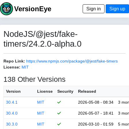
VersionEye
Sign in
Sign up
NodeJS/@jest/fake-
timers/24.2.0-alpha.0
Repo Link:
https://www.npmjs.com/package/@jest/fake-timers
License:
MIT
138 Other Versions
Version
License
Security
Released
30.4.1
MIT
2026-05-08 - 08:34
3 mon
30.4.0
MIT
2026-05-07 - 18:41
3 mon
30.3.0
MIT
2026-03-10 - 01:59
5 mon