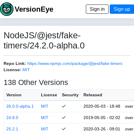
VersionEye
Sign in
Sign up
NodeJS/@jest/fake-
timers/24.2.0-alpha.0
Repo Link:
https://www.npmjs.com/package/@jest/fake-timers
License:
MIT
138 Other Versions
Version
License
Security
Released
26.0.0-alpha.1
MIT
2020-05-03 - 18:48
over
24.8.0
MIT
2019-05-05 - 02:02
over
25.2.1
MIT
2020-03-26 - 09:01
over