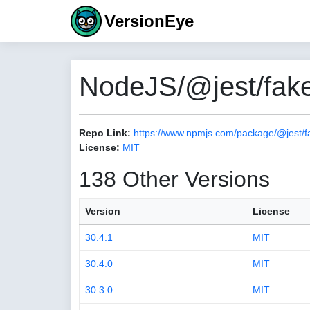
VersionEye
NodeJS/@jest/fake
Repo Link:
https://www.npmjs.com/package/@jest/f
License:
MIT
138 Other Versions
Version
License
30.4.1
MIT
30.4.0
MIT
30.3.0
MIT