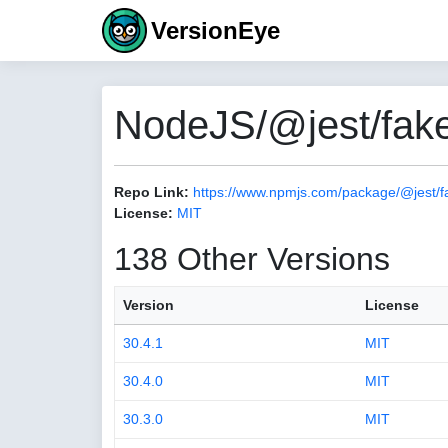
VersionEye
NodeJS/@jest/fake
Repo Link:
https://www.npmjs.com/package/@jest/f
License:
MIT
138 Other Versions
Version
License
30.4.1
MIT
30.4.0
MIT
30.3.0
MIT