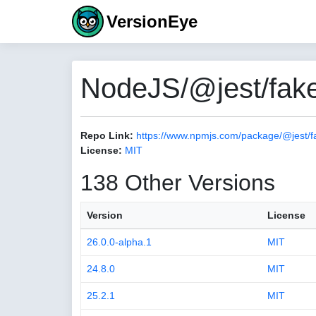
VersionEye
NodeJS/@jest/fake
Repo Link:
https://www.npmjs.com/package/@jest/f
License:
MIT
138 Other Versions
Version
License
26.0.0-alpha.1
MIT
24.8.0
MIT
25.2.1
MIT