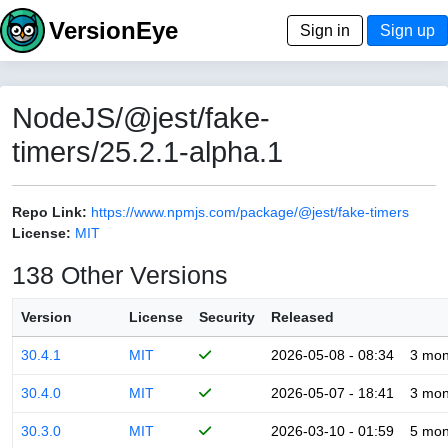
VersionEye
Sign in
Sign up
NodeJS/@jest/fake-
timers/25.2.1-alpha.1
Repo Link:
https://www.npmjs.com/package/@jest/fake-timers
License:
MIT
138 Other Versions
Version
License
Security
Released
30.4.1
MIT
2026-05-08 - 08:34
3 mon
30.4.0
MIT
2026-05-07 - 18:41
3 mon
30.3.0
MIT
2026-03-10 - 01:59
5 mon