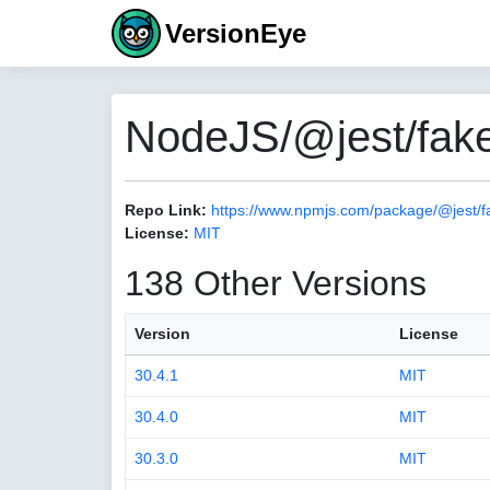
VersionEye
NodeJS/@jest/fake
Repo Link:
https://www.npmjs.com/package/@jest/f
License:
MIT
138 Other Versions
Version
License
30.4.1
MIT
30.4.0
MIT
30.3.0
MIT