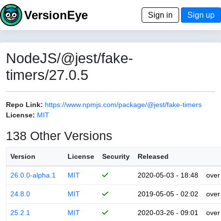
VersionEye
Sign in
Sign up
NodeJS/@jest/fake-
timers/27.0.5
Repo Link:
https://www.npmjs.com/package/@jest/fake-timers
License:
MIT
138 Other Versions
Version
License
Security
Released
26.0.0-alpha.1
MIT
2020-05-03 - 18:48
over
24.8.0
MIT
2019-05-05 - 02:02
over
25.2.1
MIT
2020-03-26 - 09:01
over