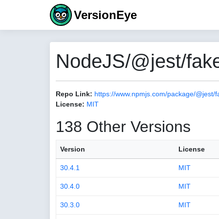
VersionEye
NodeJS/@jest/fake
Repo Link:
https://www.npmjs.com/package/@jest/f
License:
MIT
138 Other Versions
Version
License
30.4.1
MIT
30.4.0
MIT
30.3.0
MIT