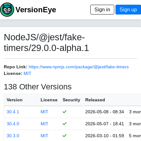
VersionEye
Sign in
Sign up
NodeJS/@jest/fake-
timers/29.0.0-alpha.1
Repo Link:
https://www.npmjs.com/package/@jest/fake-timers
License:
MIT
138 Other Versions
Version
License
Security
Released
30.4.1
MIT
2026-05-08 - 08:34
3 mon
30.4.0
MIT
2026-05-07 - 18:41
3 mon
30.3.0
MIT
2026-03-10 - 01:59
5 mon