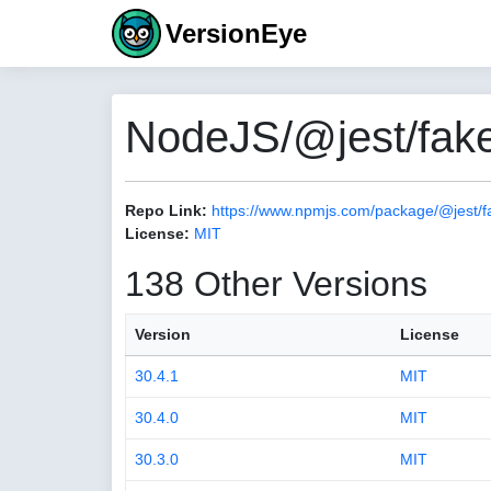
VersionEye
NodeJS/@jest/fake
Repo Link:
https://www.npmjs.com/package/@jest/f
License:
MIT
138 Other Versions
Version
License
30.4.1
MIT
30.4.0
MIT
30.3.0
MIT