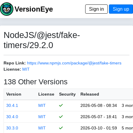
VersionEye
Sign in
Sign up
NodeJS/@jest/fake-
timers/29.2.0
Repo Link:
https://www.npmjs.com/package/@jest/fake-timers
License:
MIT
138 Other Versions
Version
License
Security
Released
30.4.1
MIT
2026-05-08 - 08:34
3 mon
30.4.0
MIT
2026-05-07 - 18:41
3 mon
30.3.0
MIT
2026-03-10 - 01:59
5 mon