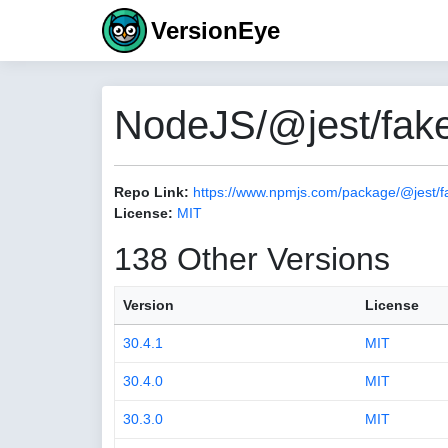
VersionEye
NodeJS/@jest/fake
Repo Link:
https://www.npmjs.com/package/@jest/f
License:
MIT
138 Other Versions
Version
License
30.4.1
MIT
30.4.0
MIT
30.3.0
MIT