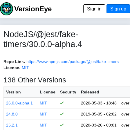
VersionEye
Sign in
Sign up
NodeJS/@jest/fake-
timers/30.0.0-alpha.4
Repo Link:
https://www.npmjs.com/package/@jest/fake-timers
License:
MIT
138 Other Versions
Version
License
Security
Released
26.0.0-alpha.1
MIT
2020-05-03 - 18:48
over
24.8.0
MIT
2019-05-05 - 02:02
over
25.2.1
MIT
2020-03-26 - 09:01
over