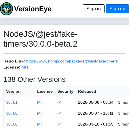
VersionEye
Sign in
Sign up
NodeJS/@jest/fake-
timers/30.0.0-beta.2
Repo Link:
https://www.npmjs.com/package/@jest/fake-timers
License:
MIT
138 Other Versions
Version
License
Security
Released
30.4.1
MIT
2026-05-08 - 08:34
3 mon
30.4.0
MIT
2026-05-07 - 18:41
3 mon
30.3.0
MIT
2026-03-10 - 01:59
5 mon