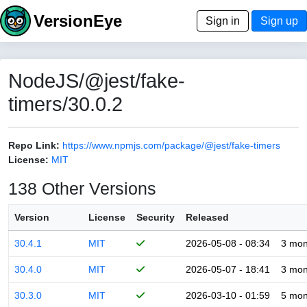
VersionEye
Sign in
Sign up
NodeJS/@jest/fake-
timers/30.0.2
Repo Link:
https://www.npmjs.com/package/@jest/fake-timers
License:
MIT
138 Other Versions
Version
License
Security
Released
30.4.1
MIT
2026-05-08 - 08:34
3 mon
30.4.0
MIT
2026-05-07 - 18:41
3 mon
30.3.0
MIT
2026-03-10 - 01:59
5 mon