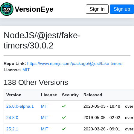
VersionEye
Sign in
Sign up
NodeJS/@jest/fake-
timers/30.0.2
Repo Link:
https://www.npmjs.com/package/@jest/fake-timers
License:
MIT
138 Other Versions
Version
License
Security
Released
26.0.0-alpha.1
MIT
2020-05-03 - 18:48
over
24.8.0
MIT
2019-05-05 - 02:02
over
25.2.1
MIT
2020-03-26 - 09:01
over