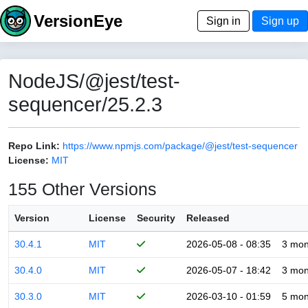
VersionEye
Sign in
Sign up
NodeJS/@jest/test-
sequencer/25.2.3
Repo Link:
https://www.npmjs.com/package/@jest/test-sequencer
License:
MIT
155 Other Versions
Version
License
Security
Released
30.4.1
MIT
2026-05-08 - 08:35
3 mon
30.4.0
MIT
2026-05-07 - 18:42
3 mon
30.3.0
MIT
2026-03-10 - 01:59
5 mon