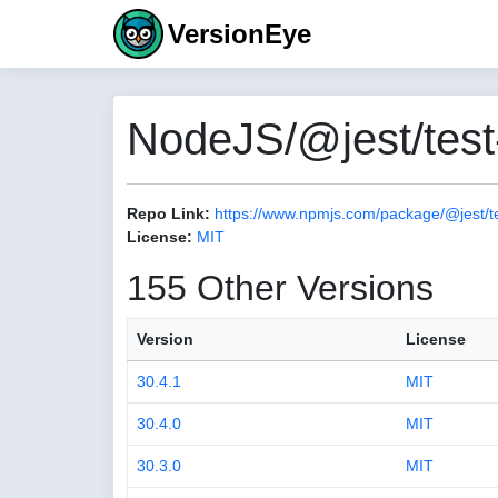
VersionEye
NodeJS/@jest/test
Repo Link:
https://www.npmjs.com/package/@jest/t
License:
MIT
155 Other Versions
Version
License
30.4.1
MIT
30.4.0
MIT
30.3.0
MIT