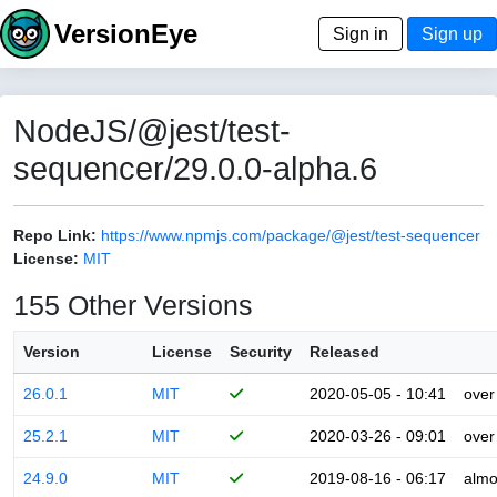
VersionEye
Sign in
Sign up
NodeJS/@jest/test-
sequencer/29.0.0-alpha.6
Repo Link:
https://www.npmjs.com/package/@jest/test-sequencer
License:
MIT
155 Other Versions
Version
License
Security
Released
26.0.1
MIT
2020-05-05 - 10:41
over
25.2.1
MIT
2020-03-26 - 09:01
over
24.9.0
MIT
2019-08-16 - 06:17
almo