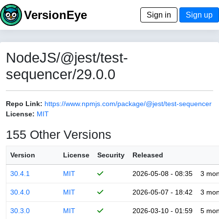
VersionEye
Sign in
Sign up
NodeJS/@jest/test-
sequencer/29.0.0
Repo Link:
https://www.npmjs.com/package/@jest/test-sequencer
License:
MIT
155 Other Versions
Version
License
Security
Released
30.4.1
MIT
2026-05-08 - 08:35
3 mon
30.4.0
MIT
2026-05-07 - 18:42
3 mon
30.3.0
MIT
2026-03-10 - 01:59
5 mon