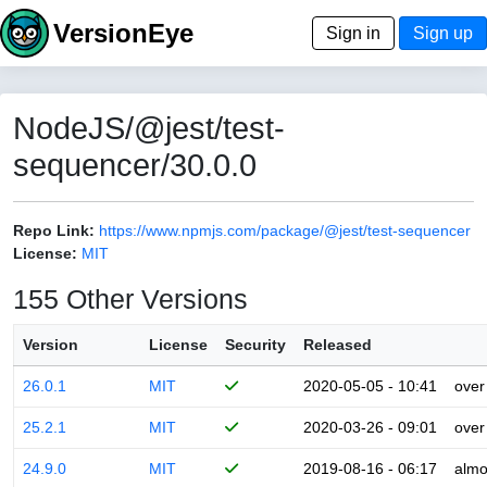
VersionEye
Sign in
Sign up
NodeJS/@jest/test-
sequencer/30.0.0
Repo Link:
https://www.npmjs.com/package/@jest/test-sequencer
License:
MIT
155 Other Versions
Version
License
Security
Released
26.0.1
MIT
2020-05-05 - 10:41
over
25.2.1
MIT
2020-03-26 - 09:01
over
24.9.0
MIT
2019-08-16 - 06:17
almo